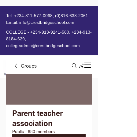
Tel:
+234-811-577-0068
,
(0)816-638-2061
Email:
info@crestbridgeschool.com
​
COLLEGE -
+234-913-9241-580
,
+234-913-
8184-629
,
collegeadmin@crestbridgeschool.com
Groups
MENU
Parent teacher
association
Public
·
680 members