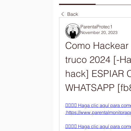
Back
ParentaProtec1
November 20, 2023
Como Hackear 
truco 2024 [-H
hack] ESPIAR
WHATSAPP [fb8
👉🏻👉🏻 Haga clic aquí para c
:https://www.parentalmonitorapp.
👉🏻👉🏻 Haga clic aquí para c