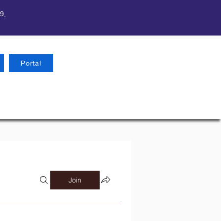
9,
Portal
Join