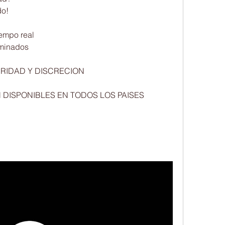
                     
al                         
                          
 DISCRECION                            
NUESTROS SERVICIOS ESTAN DISPONIBLES EN TODOS LOS PAISES                          