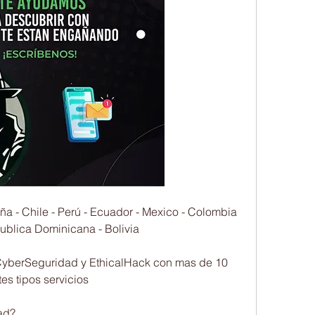
- Chile - Perú - Ecuador - Mexico - Colombia 
publica Dominicana - Bolivia
 CyberSeguridad y EthicalHack con mas de 10 
pos servicios                         
                    