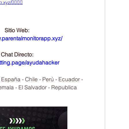
xyz/👈🏻👈🏻
Sitio Web:
w.parentalmonitorapp.xyz/
Chat Directo:
atting.page/ayudahacker
paña - Chile - Perú - Ecuador - 
mala - El Salvador - Republica 