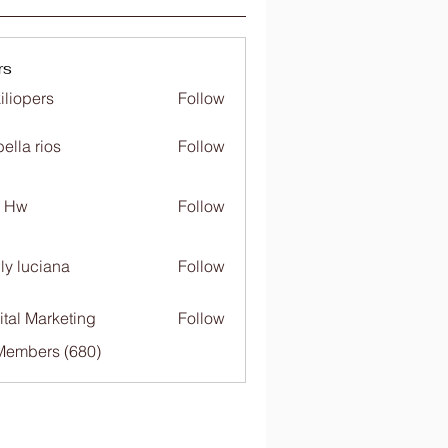
rs
iliopers
Follow
bella rios
Follow
c Hw
Follow
ly luciana
Follow
ital Marketing
Follow
 Members (680)