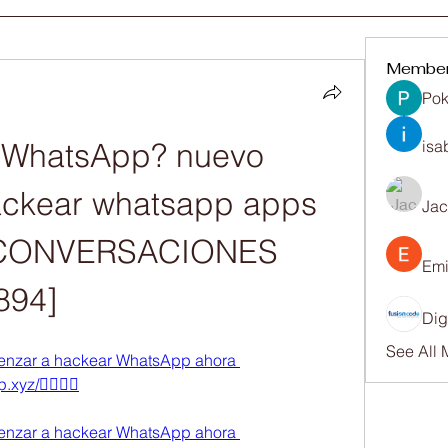
Membe
Pok
WhatsApp? nuevo 
isa
ackear whatsapp apps 
Ja
 CONVERSACIONES 
Emi
94] 
Dig
See All
omenzar a hackear WhatsApp ahora 
xyz/👈🏻👈🏻
omenzar a hackear WhatsApp ahora 