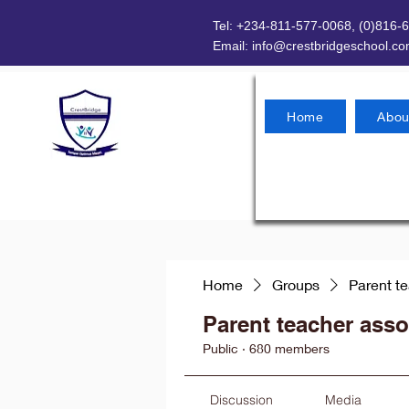
Tel: +234-811-577-0068, (0)816-
Email:
info@crestbridgeschool.c
Home
Abou
Home
Groups
Parent t
Parent teacher asso
Public
·
680 members
Discussion
Media