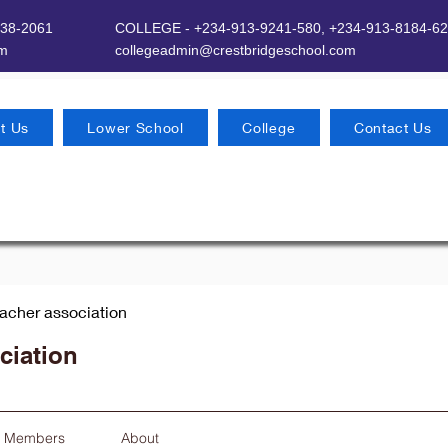
638-2061
COLLEGE - +234-913-9241-580,
+234-913-8184-62
om
​
collegeadmin@crestbridgeschool.com
t Us
Lower School
College
Contact Us
eacher association
ciation
Members
About