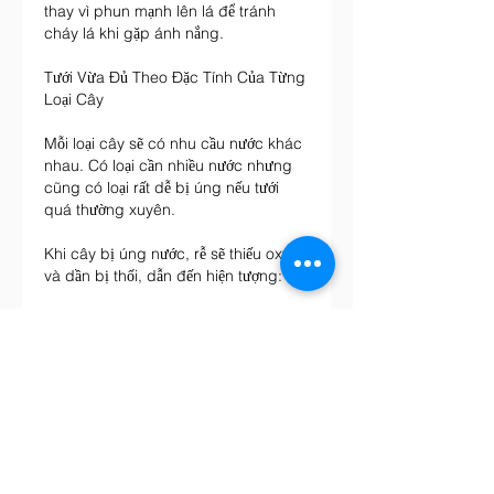
thay vì phun mạnh lên lá để tránh 
cháy lá khi gặp ánh nắng.
Tưới Vừa Đủ Theo Đặc Tính Của Từng 
Loại Cây
Mỗi loại cây sẽ có nhu cầu nước khác 
nhau. Có loại cần nhiều nước nhưng 
cũng có loại rất dễ bị úng nếu tưới 
quá thường xuyên.
Khi cây bị úng nước, rễ sẽ thiếu oxy 
và dần bị thối, dẫn đến hiện tượng:
* Lá vàng
* Rụng lá xanh
* Thân mềm
* Cây héo dù đất vẫn ướt
Do đó, người trồng cần tìm hiểu đặc 
tính của từng loại cây để điều chỉnh 
lượng nước phù hợp.