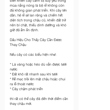
biến khiến cây cảnh bị suy yếu trong 
mùa nắng nóng là bộ rễ không còn 
đủ không gian phát triển. Khi cây lớn 
dần, hệ rễ sẽ lan rộng và chiếm hết 
diện tích trong chậu cũ, khiến đất trở 
nên bí chặt, thiếu dinh dưỡng và khó 
giữ độ ẩm ổn định.
Dấu Hiệu Cho Thấy Cây Cần Được 
Thay Chậu
Nếu cây có các biểu hiện như:
* Lá vàng hoặc héo dù vẫn được tưới 
nước
* Đất khô rất nhanh sau khi tưới
* Rễ mọc trồi lên mặt chậu hoặc chui 
ra lỗ thoát nước
* Cây chậm phát triển
thì rất có thể cây đã đến thời điểm cần 
thay chậu mới.