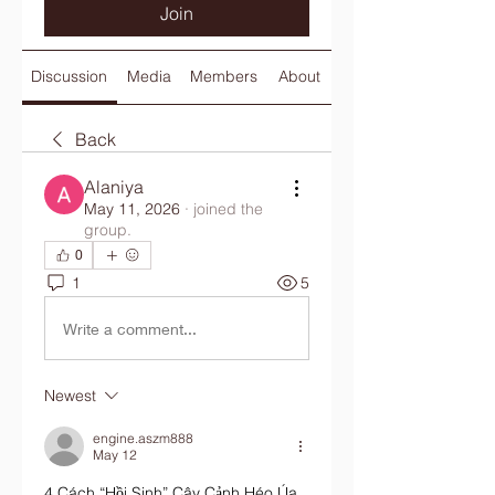
Join
Discussion
Media
Members
About
Back
Alaniya
May 11, 2026
·
joined the
group.
0
1
5
Write a comment...
Newest
engine.aszm888
May 12
4 Cách “Hồi Sinh” Cây Cảnh Héo Úa 