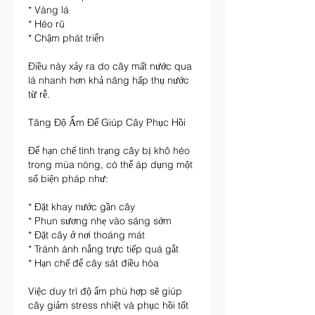
* Vàng lá
* Héo rũ
* Chậm phát triển
Điều này xảy ra do cây mất nước qua 
lá nhanh hơn khả năng hấp thụ nước 
từ rễ.
Tăng Độ Ẩm Để Giúp Cây Phục Hồi
Để hạn chế tình trạng cây bị khô héo 
trong mùa nóng, có thể áp dụng một 
số biện pháp như:
* Đặt khay nước gần cây
* Phun sương nhẹ vào sáng sớm
* Đặt cây ở nơi thoáng mát
* Tránh ánh nắng trực tiếp quá gắt
* Hạn chế để cây sát điều hòa
Việc duy trì độ ẩm phù hợp sẽ giúp 
cây giảm stress nhiệt và phục hồi tốt 