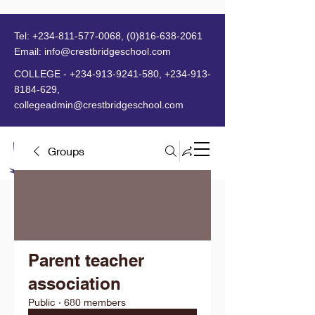
Tel:
+234-811-577-0068
,
(0)816-638-2061
Email:
info@crestbridgeschool.com
​
COLLEGE -
+234-913-9241-580
,
+234-913-
8184-629
,
collegeadmin@crestbridgeschool.com
Groups
MENU
Parent teacher
association
Public
·
680 members