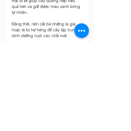
mặt lá sẽ giúp cây quang hợp hiệu 
quả hơn và giữ được màu xanh bóng 
tự nhiên.
Đồng thời, nên cắt bỏ những lá già 
hoặc lá bị hư hỏng để cây tập trung 
dinh dưỡng nuôi các chồi mới.
## Lựa chọn cây giống chất lượng để 
cây phát triển bền vững
Ngoài kỹ thuật chăm sóc, chất lượng 
cây giống cũng ảnh hưởng rất lớn đến 
tốc độ sinh trưởng và khả năng thích 
nghi của cây.
Hiện nay, nhiều đơn vị sản xuất cây 
giống ứng dụng công nghệ hiện đại 
nhằm tạo ra nguồn giống sạch bệnh, 
đồng đều và có sức sống cao. Không 
ít giống cây cảnh được nhân giống từ 
các trung tâm nuôi cấy mô lớn nhất 
để đảm bảo chất lượng ổn định trước 