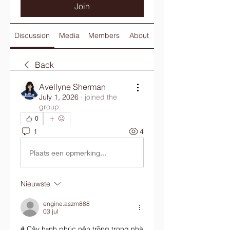
Join
Discussion
Media
Members
About
Back
Avellyne Sherman
July 1, 2026
·
joined the
group.
0
1
4
Plaats een opmerking...
Nieuwste
engine.aszm888
03 jul
# Cây hạnh phúc nên trồng trong nhà 