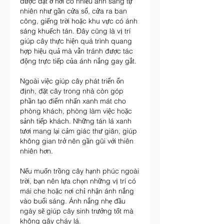
được đặt ở nơi có nhiều ánh sáng tự 
nhiên như gần cửa sổ, cửa ra ban 
công, giếng trời hoặc khu vực có ánh 
sáng khuếch tán. Đây cũng là vị trí 
giúp cây thực hiện quá trình quang 
hợp hiệu quả mà vẫn tránh được tác 
động trực tiếp của ánh nắng gay gắt.
Ngoài việc giúp cây phát triển ổn 
định, đặt cây trong nhà còn góp 
phần tạo điểm nhấn xanh mát cho 
phòng khách, phòng làm việc hoặc 
sảnh tiếp khách. Những tán lá xanh 
tươi mang lại cảm giác thư giãn, giúp 
không gian trở nên gần gũi với thiên 
nhiên hơn.
Nếu muốn trồng cây hạnh phúc ngoài 
trời, bạn nên lựa chọn những vị trí có 
mái che hoặc nơi chỉ nhận ánh nắng 
vào buổi sáng. Ánh nắng nhẹ đầu 
ngày sẽ giúp cây sinh trưởng tốt mà 
không gây cháy lá.