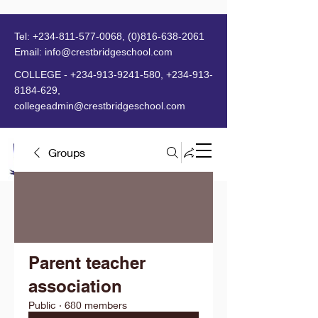
Tel:
+234-811-577-0068
,
(0)816-638-2061
Email:
info@crestbridgeschool.com
​
COLLEGE -
+234-913-9241-580
,
+234-913-
8184-629
,
collegeadmin@crestbridgeschool.com
Groups
MENU
Parent teacher
association
Public
·
680 members