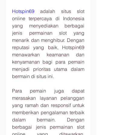
Hotspin69
 adalah situs slot 
online terpercaya di Indonesia 
yang menyediakan berbagai 
jenis permainan slot yang 
menarik dan menghibur. Dengan 
reputasi yang baik, Hotspin69 
menawarkan keamanan dan 
kenyamanan bagi para pemain 
menjadi prioritas utama dalam 
bermain di situs ini.
Para pemain juga dapat 
merasakan layanan pelanggan 
yang ramah dan responsif untuk 
memberikan pengalaman terbaik 
dalam bermain. Dengan 
berbagai jenis permainan slot 
online yang ditawarkan, 