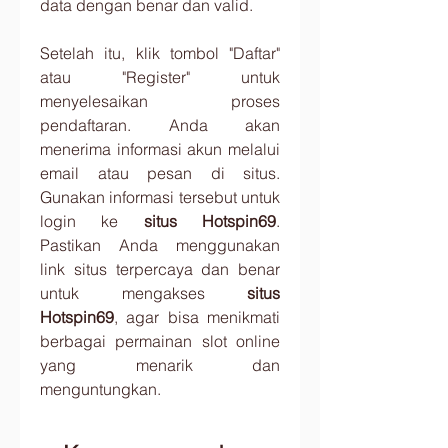
data dengan benar dan valid.
Setelah itu, klik tombol "Daftar" 
atau "Register" untuk 
menyelesaikan proses 
pendaftaran. Anda akan 
menerima informasi akun melalui 
email atau pesan di situs. 
Gunakan informasi tersebut untuk 
login ke 
situs Hotspin69
. 
Pastikan Anda menggunakan 
link situs terpercaya dan benar 
untuk mengakses 
situs 
Hotspin69
, agar bisa menikmati 
berbagai permainan slot online 
yang menarik dan 
menguntungkan.