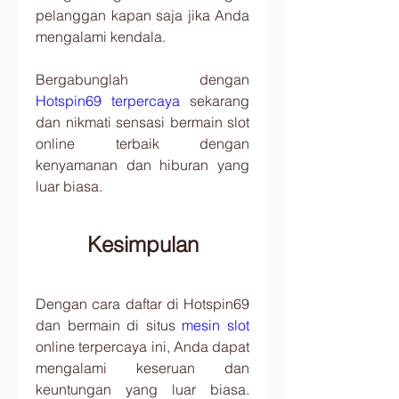
pelanggan kapan saja jika Anda 
mengalami kendala.
Bergabunglah dengan 
Hotspin69 terpercaya
 sekarang 
dan nikmati sensasi bermain slot 
online terbaik dengan 
kenyamanan dan hiburan yang 
luar biasa.
Kesimpulan
Dengan cara daftar di Hotspin69 
dan bermain di situs 
mesin slot
online terpercaya ini, Anda dapat 
mengalami keseruan dan 
keuntungan yang luar biasa. 