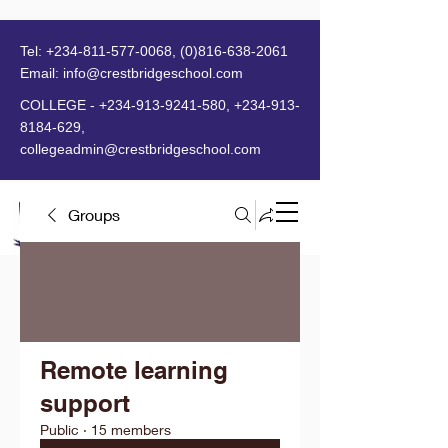
Tel:
+234-811-577-0068
,
(0)816-638-2061
Email:
info@crestbridgeschool.com
​
COLLEGE -
+234-913-9241-580
,
+234-913-
8184-629
,
collegeadmin@crestbridgeschool.com
Groups
MENU
Remote learning
support
Public
·
15 members