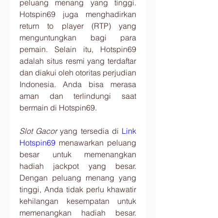
peluang menang yang tinggi. 
Hotspin69 juga menghadirkan 
return to player (RTP) yang 
menguntungkan bagi para 
pemain. Selain itu, Hotspin69 
adalah situs resmi yang terdaftar 
dan diakui oleh otoritas perjudian 
Indonesia. Anda bisa merasa 
aman dan terlindungi saat 
bermain di Hotspin69.
Slot Gacor
 yang tersedia di 
Link 
Hotspin69
 menawarkan peluang 
besar untuk memenangkan 
hadiah jackpot yang besar. 
Dengan peluang menang yang 
tinggi, Anda tidak perlu khawatir 
kehilangan kesempatan untuk 
memenangkan hadiah besar. 